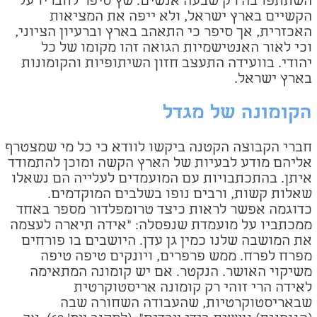
השתתפו בה רק שבעה אנשים. שץ סיפר לחבריו על
הקשיים בארץ ישראל, ולא ייפה את המציאות
האכזרית, אך סיפר כי התאהב בארץ וברעיון הציוני,
וכי לאור האנטישמיות הגואה זהו מקומו של כל
יהודי. בוועידה התעצב חזון השיתופיות והקומונות
בארץ ישראל.
הקומונה של מגדל
חברי הקבוצה הקטנה ביקשו לוודא כי כל מי שמצטרף
אליהם מודע לבעיות של הארץ הקשה ומוכן להתמודד
איתן. בהתכתבויות עם המועמדים לעלייה הם נשאלו
שאלות קשות, ורבים נופו בשלבים המוקדמים.
כדוגמה אפשר לראות כיצד טרומפלדור מספר באחד
ממכתביו על מועמדת שנפסלה: "אידה תיארה לעצמה
את המושבה שלנו כמין גן עדן. היושבים בו פורחים
מפרח לפרח. ממש פרפרים, ויונקים טיפה טיפה
משיקוי האושר. הנקטר. אם יש קומונה המתאימה
לאידה הרי זוהי רק קומונה אריסטוקרטית
שבאריסטוקרטיות, שהעבודה השחורה שבה