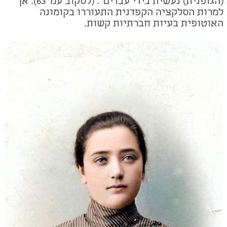
(הגופנית) נעשית בידי עבדים". (לסקוב עמ' 63). אך
למרות הסלקציה הקפדנית התעוררו בקומונה
האוטופית בעיות חברתיות קשות.