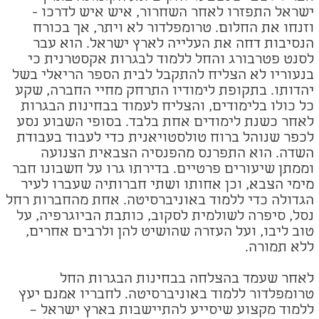
ישראל התפזרו לאחר השחרור, איש איש לדרכו -
וזנחו את החלום. טרומפלדור לא ויתר, אך בכורח
הנסיבות דחה את העלייה לארץ ישראל. הוא עבר
לסנט פטרבורג והחל ללמוד לבגרות אקסטרנית כי
בנעוריו לא הצליח להתקבל לבית הספר הריאלי בשל
יהדותו. בתקופת לימודיו התרחק מחיי החברה, שקע
כל כולו בלימודים, והצליח לעמוד בבחינות הבגרות
לאחר כשנת לימודים אחת בלבד. בסופי השבוע נסע
לכפר שנוהל ברוח טולסטויאנית כדי לעבוד בעבודת
השדה. הוא התפרנס מהפנסיה הצבאית הצנועה
וממתן שיעורים פרטיים. בדירתו גרו על חשבונו חבר
מימי הצבא, וכן אחותו ושתי חברותיה שעברו לעיר
הגדולה כדי ללמוד באוניברסיטה. אחת מהחברות רחל
נסל, סיפרה לשולמית לסקוב, כותבת הביוגרפיה, על
טוב ליבו, ועל העזרה שהושיט להן ולרבים אחרים,
ללא תמורה.
לאחר שעמד בהצלחה בבחינות הבגרות החל
טרומפלדור ללמוד באוניברסיטה. לחבריו אמנם יעץ
ללמוד מקצוע שיסייע להתיישבות בארץ ישראל –