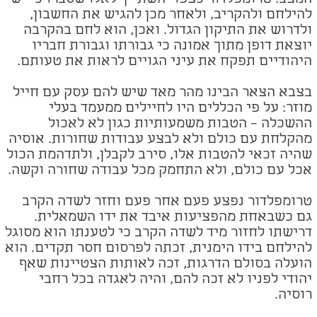
המצב. טרומפלדור כצפוי השתייך לאלו שסברו כי יש
להילחם ולהקריב, ולאחר מכן להגיש את החשבון,
ולדרוש את התיקון הגדול. ואכן, הוא לחם בהקרבה
יוצאת דופן מתוך אמונה כי גבורתו וגבורת חבריו
היהודיים תפקח את עיני הגויים לראות את טעותם.
בצבא הצאר הבינו מהר מאד שיש להם עסק עם חייל
מוזר: על פי הכללים היו לחיילים ממעמד בעלי
ההשכלה – הטבות משמעותיות כגון לא לאכול
מהקלחת עם כולם ולא לבצע עבודות שחורות. אוסיה
שהיה זכאי להטבות אלו, סירב לקבלן, ולתדהמת הכול
אכל עם כולם, ולא התחמק מכל עבודה שחורה וקשה.
טרומפלדור נפצע פעם אחר פעם וחזר לשדה הקרב
גם כשבאחת מהפציעות איבד את ידו השמאלית.
דרישתו לחזור מיד לשדה הקרב כי לטענתו הוא מסוגל
להילחם בידו הימנית, זכתה לפרסום חסר תקדים. הוא
הועלה בסולם הדרגות, זכה לאותות הצטיינות שאף
יהודי לפניו לא זכה להם, והיה לאגדה בכל רחבי
רוסיה.
​