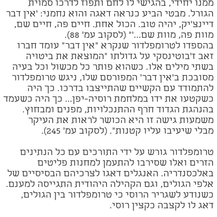
ממנו יחידי, בהגישי לו לחם ותפוז לדרכו סמוית
הגורל. מבטי הביע כנראה דאגה והוא נחמני: 'אין דבר
דיינצ'יק, יהיה טוב. הכול אחת. חיים פה, חיים שם,
מוות פה, מוות שם...'" (לסקוב עמ' 88).
בהספדו לטרומפלדור שנקרא "אין דבר" עומד חברו
זאב ז'בוטינסקי על גדולתו "המוצאת את ביטויה
בשתי מילים אלו. כשהוא פותר כל מכשול וכל בעיה
מסובכת ב'אין דבר' המפורסם שלו, ניגש טרומפלדור
להתמודד עם הקשיים שהתייצבו בדרכו. כך היה
כשקטעו את ידו במלחמת רוסיה-יפן... כך היה כשעמד
בהנהגת הגדוד חרף ההתנכלויות, מפנים ומבחוץ.
משמעות גישה זו היא הכושר לראות את העיקר
מבלי שיעיבו עליו קטנות".
(לסקוב עמ' 245).
טרומפלדור גורש על ידי התורכים עם כל הנתינים
הזרים ואלו שסירבו להתעמן למחנות פליטים
באלכסנדריה. האנגלים דאגו לצרכיהם הבסיסיים של
אלפי הגולים, וגם הקהילה היהודית התגייסה למענם.
כשנודע לשגריר הרוסי כי טרומפלדור בין הגולים,
דאג לו לקצבה כקצין רוסי.