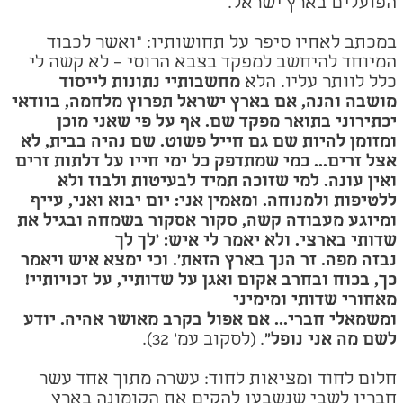
הפועלים בארץ ישראל.
במכתב לאחיו סיפר על תחושותיו: "ואשר לכבוד
המיוחד להיחשב למפקד בצבא הרוסי – לא קשה לי
כלל לוותר עליו. הלא
מחשבותיי נתונות לייסוד
מושבה והנה, אם בארץ ישראל תפרוץ מלחמה, בוודאי
יכתירוני בתואר מפקד שם. אף על פי שאני מוכן
ומזומן להיות שם גם חייל פשוט. שם נהיה בבית, לא
אצל זרים... כמי שמתדפק כל ימי חייו על דלתות זרים
ואין עונה. למי שזוכה תמיד לבעיטות ולבוז ולא
ללטיפות ולמנוחה. ומאמין אני: יום יבוא ואני, עייף
ומיוגע מעבודה קשה, סקור אסקור בשמחה ובגיל את
שדותי בארצי. ולא יאמר לי איש: 'לך לך
נבזה מפה. זר הנך בארץ הזאת'. וכי ימצא איש ויאמר
כך, בכוח ובחרב אקום ואגן על שדותיי, על זכויותיי!
מאחורי שדותי ומימיני
ומשמאלי חברי... אם אפול בקרב מאושר אהיה. יודע
לשם מה אני נופל"
.
(לסקוב עמ' 32).
חלום לחוד ומציאות לחוד: עשרה מתוך אחד עשר
חבריו לשבי שנשבעו להקים את הקומונה בארץ