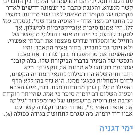
עם הגננת חסקינה הם התרשמו כי המתח בין החברים
קשה מנשוא, והגננת כתבה כי "שמונה חדשים לאחר
הקמתה של הקומונה מצאתי לפני שני מחנות: כמעט
כל החברים מצד אחד – ואוסיה מצד שני". (לסקוב עמ'
77). היו אמנם סיבות אובייקטיביות לכישלון, אך
לסקוב קובעת כי היה זה אופיו הבלתי מתפשר של
החייל טרומפלדור שדרש מעצמו את הבלתי אפשרי,
ולא ויתר גם לחבריו. בחור צעיר התאבד, והיו
שהאשימו את טרומפלדור בכך שדרדר את מצבו
הנפשי של הצעיר בדברי הביקורת שלו. בלה קובנר
שהייתה בת זוגו לא הבינה את נוקשותו. היא
וחברותיה שלא היו רגילות לתנאי המחייה הקשים,
לחום ולמחלות נפגעו ממנו. הוא נזף בהן ללא הרף
ואפילו התלונן שהן מבזבזות מלח. בנה, איש הצבא
ופעיל השלום דב ירמיה סיפר כי אמו, שהייתה רוקחת
ועזבה את רוסיה בהשפעתו של טרומפלדור "גילתה
את אופיו האמיתי", נפרדה ממנו וקשרה קשר עם
אביו דוד ירמיה, מה שגרם לתחושת בגידה כפולה (4).
ימי דגניה