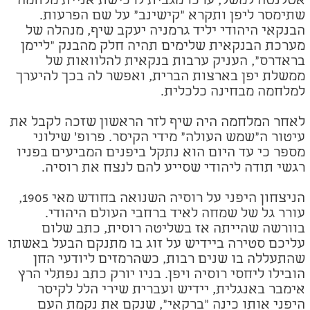
אטלנטה למשל, ערכו מגבית לרכישת אניית מלחמה
שתימסר ליפן ותקרא "קישינב" על שם הפרעות.
הבנקאי היהודי יליד גרמניה יעקב שיף, מנהלה של
מערכת הבנקאית שלימים תהיה חלק מהבנק "ליימן
בראדרס", העניק ערבות בנקאית להלוואות של
ממשלת יפן בארצות הברית, ואפשר לה בכך להיערך
למלחמה מבחינה כלכלית.
לאחר המלחמה היה שיף לזר הראשון שזכה לקבל את
עיטור ה"שמש העולה" מידי הקיסר. פרופ' שילוני
מספר כי עד היום הוא נתקל ביפנים המביעים בפניו
רגשי תודה ליהודי שסייע להם לנצח את רוסיה.
הניצחון היפני על רוסיה השנואה בחודש מאי 1905,
עורר גל של שמחה לאיד ברחבי העולם היהודי.
בוורשה שהייתה אז בשליטה רוסית, כתב שלום
עליכם סטירה ביידיש על זוג בו מתנקם הבעל באשתו
שהתעללה בו שנים רבות, כשהרמזים ליודעי החן
הובילו ליחסי רוסיה ויפן. בניו יורק כתב נפתלי הרץ
אימבר באנגלית, יידיש ועברית שירי הלל לקיסר
היפני אותו כינה "ברקאי", שנקם את נקמת העם