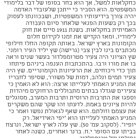
כחקלאות למשל, אך הוא בחר בסופו של דבר בלימודי
המשפטים. הוא הסביר כי ייתכן שלעובדי האדמה
יהיה צורך בידיעותיו המשפטיות, ושבכוונתו לעסוק
בכך רק בשעות הפנאי שלאחר סיום העבודה
האמיתית בחקלאות. בשנת 1911 סיים את חוק
לימודיו, ומאז הקדיש את זמנו לקידום חלום
הקומונות בארץ ישראל. באותה תקופה החלו חילופי
מכתבים בינו לבין צבי (גרישה) שץ יליד העיר רומני.
שץ הציוני היה צעיר מטרומפלדור בעשר שנים וראה
בו את מורו ורבו. בהתכתבות הענפה ביניהם פיתחו
תוך כדי ויכוחים, את הרעיונות הקומונריים. שץ היה
צעיר תמים ונלהב, דמות של משורר, שסיפר לחבריו
את המניע האמתי לעלייתו ארצה: הוא לא האמין כי
צעירים שגדלו בבתים מתבוללים הרחוקים מיהדות
וספגו את התרבות הרוסית ותרבות המערב, מסוגלים
להיות ציונים באמת. לדעתו זהו שקר שהם משקרים
את עצמם וזולתם. הוא שאף לגאולת נפשו ואמר כי
המניע האמתי לעלייתו הוא "יפי האידיאל. רק
יופיו". (לסקוב עמ' 50). שץ עלה לארץ ישראל, ונרצח
בביתו עם הסופר י.ח. ברנר ואחרים, כשנה לאחר