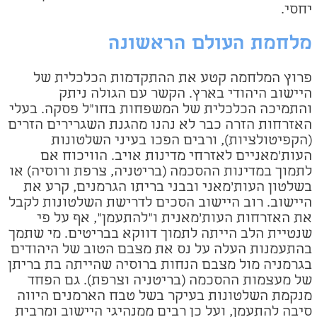
יחסי.
מלחמת העולם הראשונה
פרוץ המלחמה קטע את ההתקדמות הכלכלית של
היישוב היהודי בארץ. הקשר עם הגולה ניתק
והתמיכה הכלכלית של המשפחות בחו"ל פסקה. בעלי
האזרחות הזרה כבר לא נהנו מהגנת השגרירים הזרים
(הקפיטולציות), ורבים הפכו בעיני השלטונות
העות'מאניים לאזרחי מדינות אויב. הוויכוח אם
לתמוך במדינות ההסכמה (בריטניה, צרפת ורוסיה) או
בשלטון העות'מאני ובבני בריתו הגרמנים, קרע את
היישוב. רוב היישוב הסכים לדרישת השלטונות לקבל
את האזרחות העות'מאנית ו"להתעמן", אף על פי
שנטיית הלב הייתה לתמוך דווקא בבריטים. מי שתמך
בהתעמנות העלה על נס את מצבם הטוב של היהודים
בגרמניה מול מצבם הנחות ברוסיה שהייתה בת בריתן
של מעצמות ההסכמה (בריטניה וצרפת). גם הפחד
מנקמת השלטונות בעיקר בשל טבח הארמנים היווה
סיבה להתעמן, ועל כן רבים ממנהיגי היישוב ומרבית