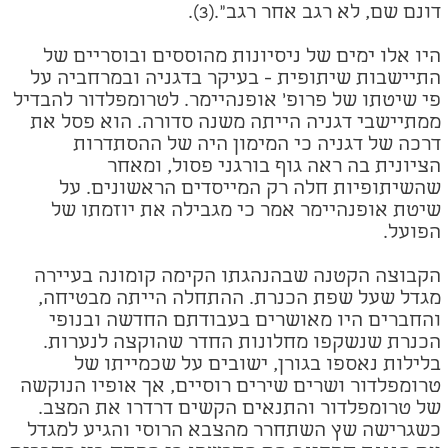
דונם שם, לא רגב אחר רגב".(3).
היו אלו ימים של ניסיונות מהוססים ובוסריים של
התיישבות שיתופית - בעיקר בדגניה ובמרחביה על
פי שיטתו של פרופ' אופנהיימר. לטרומפלדור להבדיל
ממתיישבי דגניה הייתה משנה סדורה. הוא פסל את
דרכה של דגניה כי המימון היה של ההסתדרות
הציונית בה ראה גוף בורגני פסול, ומאחר
שהשיתופיות חלה רק המייסדים הראשונים. על
שיטת אופנהיימר אמר כי מגבילה את יוזמתו של
הפועל.
הקבוצה הקטנה שבהנהגתו הקימה קומונה בעיירה
מגדל שעל שפת הכנרת. ההתחלה הייתה מבטיחה,
והחברים היו מאושרים בעבודתם החדשה ובנופי
הכנרת שנשקפו מחלונות החדר שהוקצה לנערות.
בלילות נאספו בגורן, ישובים על שכמייתו של
טרומפלדור ושרים שירים רוסיים, אך אופיו הנוקשה
של טרומפלדור והתנאים הקשים דרדרו את המצב.
כשגרישה שץ השתחרר מהצבא הרוסי והגיע למגדל