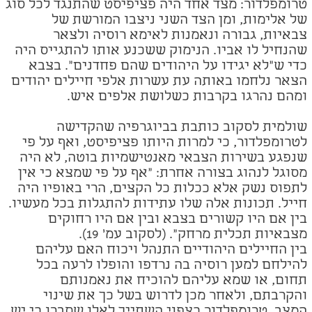
טרומפלדור: מצד אחד היה פציפיסט שהתנגד לכל סוג
של אלימות, ומן הצד השני ניצבו המורשת של
צבאיות, גבורה ונאמנות לאימא רוסיה ולצאר
שהנחיל לו אביו. הנימוק ששכנע אותו להתגייס היה
כדי ש"לא יגידו על היהודים שהם פחדנים". בצבא
הצאר נלחמו באותה עת עשרות אלפי חיילים יהודים
ומהם נהרגו בקרבות כשלושת אלפים איש.
שולמית לסקוב כותבת בביוגרפיה שהקדישה
לטרומפלדור, כי למרות היותו פציפיסט, ואף על פי
שנפגע בשירות הצבאי מאנטישמיות בוטה, לא היה
מסוגל לנהוג בצורה אחרת: "אף על פי שמצא כי אין
לתפוס נשק אלא ככלות כל הקצים, הרי באופיו היה
חייל. תכונות אלה שלו עתידות להתגלות בכל מעשיו.
בין אם היו קשורים בצבא ובין אם היו רחוקים
מצבאיות תכלית מרחק".
(לסקוב עמ' 19)
.
בין החיילים היהודיים התנהל ויכוח האם עליהם
להילחם למען רוסיה בה נרדפו והופלו לרעה בכל
תחום, או שמא עליהם להוכיח את נאמנותם
והקרבתם, ולאחר מכן לדרוש בשל כך את שינוי