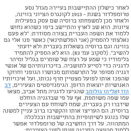
לאחר כישלון ההתיישבות בעיירה מגדל נסע
טרומפלדור בשנת - 1913 לקונגרס הציוני בווינה,
ולאחר מכן למשפחתו ברוסיה שם עסק בפעילות
ציונות. הוא שב לארץ והתיישב ביפו כשהוא נחוש
ללמוד את השפה העברית בצורה מסודרת: ”לא פעם
נאלצתי להסמיק (אני הפלשתינאי) כאשר פנו אלי גם
בווינה וגם ברוסיה בשאלות בעברית ולא ידעתי
להשיב". (לסקוב עמ' 83)
. הוא לא הספיק להתמיד
בלימודיו כי שמע על רצח של שומרים בגליל ומיהר
לדגניה כדי לסייע לתושביה. בזיכרונותיהם של אנשי
דגניה מסופר על התרשמותם מכושרו הגופני וחוזקו
שהפכו אותו לפועל מצטיין חרף נכותו, ועל איכויותיו
האנושיות יוצאות הדופן. הגימנזיסטים הצעירים,
דב
הוז
ו
אליהו גולומב
שהגיעו לדגניה מתל אביב, מצאו
עמו שפה משותפת. אף על פי שבדגניה הוחלט
שידברו רק בעברית, שמח לשוחח עם הצעירים
ברוסית. הם העריצו אותו והקשיבו ברוב עניין למשנה
שלו בנוגע לשיתופיות בהתיישבות ובכלכלה
המתהווה. על דרך החשיבה של טרומפלדור אפשר
ללמוד מהעצה החריגה שנתן לשני הצעירים: