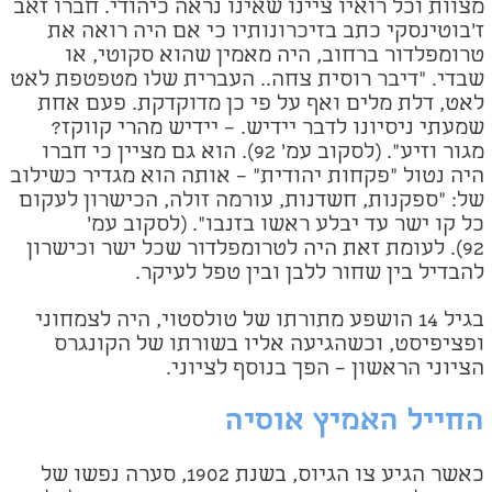
מצוות וכל רואיו ציינו שאינו נראה כיהודי. חברו זאב
ז'בוטינסקי כתב בזיכרונותיו כי אם היה רואה את
טרומפלדור ברחוב, היה מאמין שהוא סקוטי, או
שבדי. "דיבר רוסית צחה.. העברית שלו מטפטפת לאט
לאט, דלת מלים ואף על פי כן מדוקדקת. פעם אחת
שמעתי ניסיונו לדבר יידיש. – יידיש מהרי קווקז?
מגור וזיע". (לסקוב עמ' 92). הוא גם מציין כי חברו
היה נטול "פקחות יהודית" – אותה הוא מגדיר כשילוב
של: "ספקנות, חשדנות, עורמה זולה, הכישרון לעקום
כל קו ישר עד יבלע ראשו בזנבו". (לסקוב עמ'
92). לעומת זאת היה לטרומפלדור שכל ישר וכישרון
להבדיל בין שחור ללבן ובין טפל לעיקר.
בגיל 14 הושפע מתורתו של טולסטוי, היה לצמחוני
ופציפיסט, וכשהגיעה אליו בשורתו של הקונגרס
הציוני הראשון – הפך בנוסף לציוני.
החייל האמיץ אוסיה
כאשר הגיע צו הגיוס, בשנת 1902, סערה נפשו של