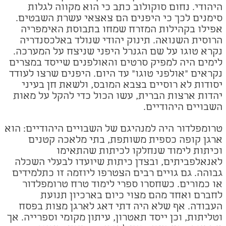
היהודי. נחום סוקולוב כתב כי הוא מקווה לגלות
סימנים לכך כי היפנים הם צאצאי עשרת השבטים.
אפילו בקהילות המזרח שמחו בתבוסת האימפריה
הרוסית השנואה. תינוק יהודי שנולד באלכסנדריה
נקרא טוגו על שם הגנרל היפני שניצח על המערכה.
לימים היה למפיק סרטים והאולפנים שייסד במצרים
נקראים "אולפני טוגו" עד היום. היפנים שרצו לעודד
יסודות לא רוסיים בצבא המובס, ולשאת חן בעיני
יהדות ארצות הברית, עשו הכול כדי להקל על מאות
השבויים היהודיים.
טרומפלדור היה למנהיגם של השבויים היהודיים: הוא
ארגן קופה כספית משותפת, בתי מלאכה קטנים
וכיתות לימוד שנחלקו לכיתות שהתאימו
לאנאלפביתים, ובצדן כיתות שיועדו לבעלי השכלה
גבוהה. גם גויים רבים הצטרפו ליוזמה זו כתלמידים
או כמורים. כשחסרו ספרי לימוד טרח טרומפלדור
לחברם ואחד מהם מצוי כיום בארכיון תנועת
העבודה. אף שלא היה דתי דאג לארגן מצות בפסח
וטליתות, וכן ייסד תאטרון, עיתון מקומי וספרייה. אך