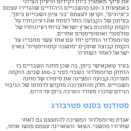
את עיקר מאמציו כיוון לקידום הרעיון הציוני
באמצעות כ-120 מהשבויים היהודיים שהגדירו עצמם
כ"ציונים", וקראו לעצמם "בני ציון השבויים ביפן".
בעיתון של הקבוצה החל לפתח את רעיונותיו על
הקמת קומונות בארץ ישראל ברוח רעיונותיו של
טולסטוי ואוטופיסטים אחרים.
טרומפלדור החליט יחד עם אחד עשר מחבריו על
הקמת קבוצה שתקים "מושבה קומוניסטית" בארץ
ישראל לאחר השחרור.
בעיר טאקאישי ביפן, בה שכן מחנה השבויים בו
הוחזק טרומפלדור כשבוי לפני כ-100 שנים, הוקמה
תערוכה קבועה המציגה את סיפורו של מחנה
השבויים. חלק מהתערוכה מוקדש לדמותו של הגיבור
הגידם שזכרו מעורר הערכה ביפן עד היום.
סטודנט בסנט פטרבורג
אגדת טרומפלדור המשיכה להתעצם גם לאחר
שחרורו מהשבי. הצאר והצארינה עצמם פגשו אותו,