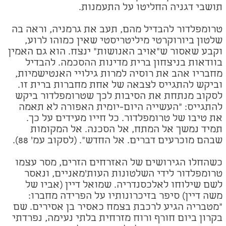
תושבי דגניה החליטו על התעמנות.
טרומפלדור להבדיל מהם, תעב את גרמניה, וראה בה
שלטון ביורוקרטי מיליטריסטי שאין כמוהו לרוע,
וקבע שאסור ש"אויב האנושות" ינצח. הוא גם האמין
בוודאות בניצחון ברית מדינות ההסכמה. להבדיל
מחבריו אהב את רוסיה למרות גילויי האנטישמיות,
וביקש להתגייס לצבאה של אחת מחברות ברית זו.
לסקוב מנתחת את הסיבות לכך שטרומפלדור ביקש
להתגייס: "העשייה היום-יומית האפורה לא תאמה
את טיבו של טרומפלדור. כל חייו מעידים על כך.
תמיד נמשך אל המתח, אל הסכנה. אל המקומות
שבהם מוכרעים דברים. אל החדש".
(לסקוב עמ' 88)
.
כשהחלו הגירושים של האזרחים הזרים, מסר עצמו
טרומפלדור לידי השלטונות העות'מאניים, ונאסר
לשם שילוחו לאלכסנדריה. שמואל דיין (אביו של
משה דיין) סיפר בזיכרונותיו על הפרידה מחברו:
"מטבריה הגיע לרכבת בצמח כאסיר בן אסירים. שם
בקרון ביום חורף ורוח מזרחית בלתי נעימה, נפרדתי