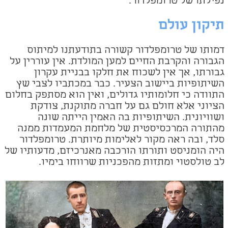
נפילתו של טרומפלדור.
תיקון עולם
דמותו של טרומפלדור קשורה בתודעתנו למיתוס
הגבורה והקרבת החיים למען המולדת. אין עוררין על
גבורתו, אך אין לשכוח את חלקו בבניית עקרון
השיתופיות ביישוב הצעיר. כבר במכתביו לצבי שץ
התוודה כי חלומותיו גדולים, ואין הוא מסתפק
בחלום
הציוני אלא חולם גם על חברה מתוקנת, צודקת
ושוויונית. השיתופיות בה האמין הייתה שונה
מהתורה המרכסיסטית של מלחמת המעמדות ממנה
סלד, ובה ראה מקור לאלימות מיותרת. טרומפלדור
היה הומניסט ותורתו הורכבה מאנרכיזם, מדעותיו של
לב טולסטוי ומתזות מהפכניות שרווחו בימיו.