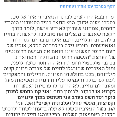
יוסף במרכז עם אחיו ואחיותיו
ימי הצבא היו קשים לברנר הנאיבי והאידיאליסט.
בספרו "שנה אחת" הוא מתאר כיצד הסטודנט היהודי
התמים, צמחוני שעדיין לא ידע אישה, לומד בדרך
הקשה שאנשים מנצלים את טוב לבו. לראשונה בחייו
בילה בחברת גויים, רובם איכרים בורים, גסי רוח
ואנטישמים. בצבא גילה כי למרבה הפלא, אופיו של
העם הרוסי הפשוט אינו תואם את הגישה הרומנטית
של הערצת "הנשמה הרוסית הגדולה" המתוארת
בכתבי טולסטוי ודומיו. הוא היה חסר כושר גופני,
ומול האיכרים שהורגלו לחיים של עבודה פיזית קשה
מילדותם, בלט בחולשתו הפיזית. החיילים והמפקדים
לעגו לסרבולו, והעמיסו עליו תורנויות ומשימות מעל
ומעבר למתחייב. לא הייתה לו פרטיות ואפשרות
לקרוא או לכתוב. לגנסין כתב: "
אני קם בחמש לפנות
בוקר ועד תשע בערב אני משוטט בתוך עינויים
וקפיצות, מעשי עוול ועלבונות קשים"
(אש, עמ'
47). בשל הנאיביות שלו לא עלה בדעתו לשחד ולרכוש
הקלות באמצעות תשלום, כפי שנהגו חיילים יהודים