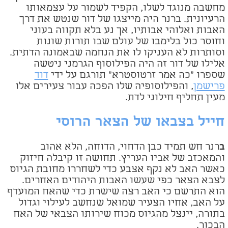
מחשבה מנוגד לשלו, הקפיד לשמור על עצמאותו
הרעיונית. ברנר היה מייצגו של דור שנטש את דרך
האבות ואלוהי אבותיו, אך נע בלא תקווה בעוני
וחוסר כול בלימבו של עולם שבו תורות שונות
וסותרות לא העניקו לו את הנחמה שבאמונה הדתית.
אלילו של דור זה היה הפילוסוף הגרמני ניטשה
שספרו "כה אמר זרטוסטרא" תורגם על ידי
דוד
פרישמן
, והפילוסופיה שלו הפכה עבור צעירים אלו
מעין תחליף חילוני לדת.
חייל בצבאו של הצאר הרוסי
ב
רנר חש תמיד כבן הדחוי, הדוחה, הלא אהוב
והמאכזב של אביו העריץ. תחושה זו קיבלה חיזוק
כאשר האב לא נקף אצבע כדי לשחררו מחובת הגיוס
לצבא הצאר כפי שעשו האבות היהודים האחרים.
הוא התרשם כי האב רצה שישרת כדי שהאח המועדף
על האב, אחיו הצעיר שמואל שנחשב לעילוי וגדול
בתורה, יינצל מהגיוס מכוח שירותו הצבאי של האח
הבכור.