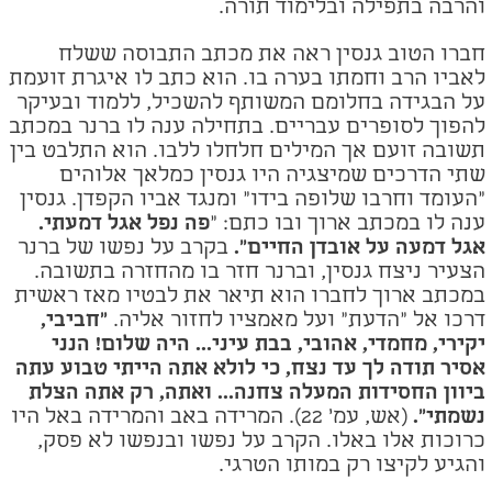
והרבה בתפילה ובלימוד תורה.
חברו הטוב גנסין ראה את מכתב התבוסה ששלח
לאביו הרב וחמתו בערה בו. הוא כתב לו איגרת זועמת
על הבגידה בחלומם המשותף להשכיל, ללמוד ובעיקר
להפוך לסופרים עבריים. בתחילה ענה לו ברנר במכתב
תשובה זועם אך המילים חלחלו ללבו. הוא התלבט בין
שתי הדרכים שמיצגיה היו גנסין כמלאך אלוהים
"העומד וחרבו שלופה בידו" ומנגד אביו הקפדן. גנסין
ענה לו במכתב ארוך ובו כתם: "
פה נפל אגל דמעתי.
אגל דמעה על אובדן החיים".
בקרב על נפשו של ברנר
הצעיר ניצח גנסין, וברנר חזר בו מהחזרה בתשובה.
במכתב ארוך לחברו הוא תיאר את לבטיו מאז ראשית
דרכו אל "הדעת" ועל מאמציו לחזור אליה.
"חביבי,
יקירי, מחמדי, אהובי, בבת עיני... היה שלום! הנני
אסיר תודה לך עד נצח, כי לולא אתה הייתי טבוע עתה
ביוון החסידות המעלה צחנה... ואתה, רק אתה הצלת
נשמתי".
(אש, עמ' 22)
.
המרידה באב והמרידה באל היו
כרוכות אלו באלו. הקרב על נפשו ובנפשו
לא פסק,
והגיע לקיצו רק במותו הטרגי
.