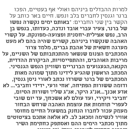
למרות ההבדלים ביניהם ואולי אף בעטיים, הפכו
ברנר וגנסין לחברים בלב ונפש. חיים באר כותב על
הקשר בין שני החברים:
"
באותם ימים נקשרה נפשו
של ברנר, צעיר עברי אובד ונדכה, כעדותו, בנפש בן
הרב, נפש אצילית-יחסנית ופצועה-מפונקת. על קשרי
האהבה שנקשרו ביניהם, קשרים שהיה בהם לא מעט
מערגה חשאית של אהבת גברים, מלמד צרור
המכתבים הצנום שנשאר מהתכתבותם של השניים, על
מריבות האוהבים, וההתפייסויות, הביקורת ההדדית,
הקנאה
,הגעגועים הברנריים ושוויון הנפש הגנסיני.
המכתב הראשון שהגיע לידינו מתוך שמונה מאות
המכתבים של ברנר ששרדו נכתב לאורי ניסן גנסין,
ודומה ששורות הפתיחה, 'אחי ורעי, ידידי וחביבי...
לא
אדע אכנך...אנ"ג היקר, אנ"ג שלי!' ושורות הסיום,
'חביבי ויקירי, ועד עולם לא אשכחך, עד יום שובי
לעפרי' תוחמות את עוצמת האהבה שרחש הבחור
מעמק עכור לחברו הנחנק במשעול החיים מחוסר
אוויר לנשימה ומכאב לב. לא אלאה אתכם בציטוטים
מתוך מכתבי הימים ההם ואסתפק כחתימת השיר