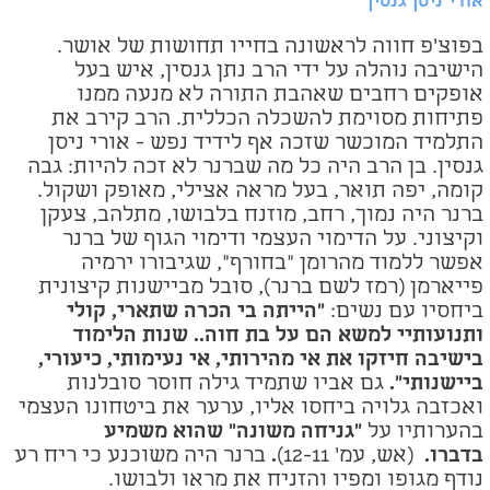
אורי ניסן גנסין
בפוצ'פ חווה לראשונה בחייו תחושות של אושר.
הישיבה נוהלה על ידי הרב נתן גנסין, איש בעל
אופקים רחבים שאהבת התורה לא מנעה ממנו
פתיחות מסוימת להשכלה הכללית. הרב קירב את
התלמיד המוכשר שזכה אף לידיד נפש - אורי ניסן
גנסין. בן הרב היה כל מה שברנר לא זכה להיות: גבה
קומה, יפה תואר, בעל מראה אצילי, מאופק ושקול.
ברנר היה נמוך, רחב, מוזנח בלבושו, מתלהב, צעקן
וקיצוני. על הדימוי העצמי ודימוי הגוף של ברנר
אפשר ללמוד מהרומן "בחורף", שגיבורו ירמיה
פייארמן (רמז לשם ברנר), סובל מביישנות קיצונית
ביחסיו עם נשים:
"הייתה בי הכרה שתארי, קולי
ותנועותיי למשא הם על בת חוה.. שנות הלימוד
בישיבה חיזקו את אי מהירותי, אי נעימותי, כיעורי,
ביישנותי".
גם אביו שתמיד גילה חוסר סובלנות
ואכזבה גלויה ביחסו אליו, ערער את ביטחונו העצמי
בהערותיו על
"גניחה משונה" שהוא משמיע
בדברו.
(אש, עמ' 12-11)
.
ברנר היה משוכנע כי ריח רע
נודף מגופו ומפיו והזניח את מראו ולבושו.