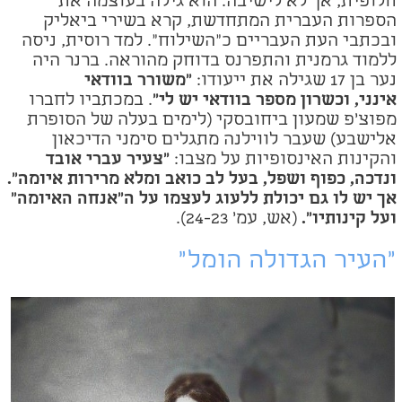
חלופית, אך לא לישיבה. הוא גילה בעוצמה את
הספרות העברית המתחדשת, קרא בשירי ביאליק
ובכתבי העת העבריים כ"השילוח". למד רוסית, ניסה
ללמוד גרמנית והתפרנס בדוחק מהוראה. ברנר היה
נער בן 17 שגילה את ייעודו:
"משורר בוודאי
אינני, וכשרון מספר בוודאי יש לי"
. במכתביו לחברו
מפוצ'פ שמעון ביחובסקי (לימים בעלה של הסופרת
אלישבע) שעבר לווילנה מתגלים סימני הדיכאון
והקינות האינסופיות על מצבו:
"צעיר עברי אובד
ונדכה, כפוף ושפל, בעל לב כואב ומלא מרירות איומה".
אך יש לו גם יכולת ללעוג לעצמו על ה"אנחה האיומה"
ועל קינותיו".
(אש, עמ' 24-23).
"העיר הגדולה הומל"