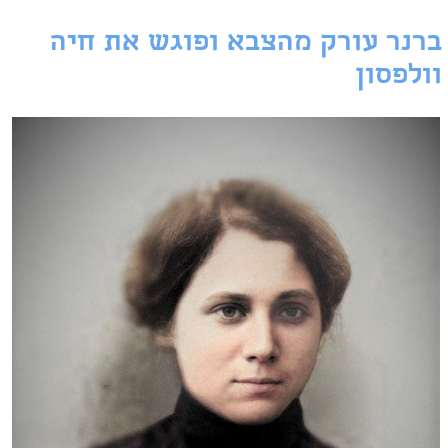
ברנר עורק מהצבא ופוגש את חיה
וולפסון