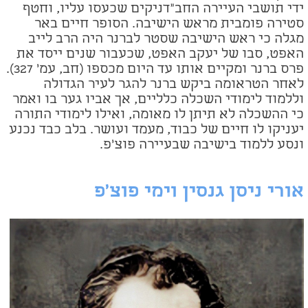
ידי תושבי העיירה החב"דניקים שכעסו עליו, וחטף
סטירה פומבית מראש הישיבה. הסופר חיים באר
מגלה כי ראש הישיבה שסטר לברנר היה הרב לייב
האפט, סבו של יעקב האפט, שכעבור שנים ייסד את
פרס ברנר ומקיים אותו עד היום מכספו (חב, עמ' 327).
לאחר הטראומה ביקש ברנר להגר לעיר הגדולה
וללמוד לימודי השכלה כלליים, אך אביו גער בו ואמר
כי ההשכלה לא תיתן לו מאומה, ואילו לימודי התורה
יעניקו לו חיים של כבוד, מעמד ועושר. בלב כבד נכנע
ונסע ללמוד בישיבה שבעיירה פוצ'פ.
אורי ניסן גנסין וימי פוצ'פ