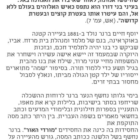
שחיפשו אמונה, לאחר שאיבדו את האמונה באל.
בעיני בני דורו הוא נתפס כאיש האלוהים בעולם ללא
אל, והם עיטרו אותו בעטרת קוצים ובעטרת
קדושה".
(אש, עמ' 7).
יוסף חיים ברנר נולד ב-1881 בעיירה קטנה
באוקראינה, בנם של מלמד ומנהלת בית מרזח. אביו,
שביקש כי בנו יהיה לתלמיד חכם, ובזכות
היוקרה שבמעמד זה יישא אישה עשירה וישחרר את
המשפחה מחיי עוני מרוד, שילח את בנו מהבית
בגיל תשע כדי ללמוד תורה. בסיפור "שמה" מתוארים
ייסוריו של ילד קטן הגולה מביתו, ונאלץ לסבול
מחסור בבתי זרים.
בימי גלותו נחשף הנער ברנר לרוחות ההשכלה
שריחפו בסתר בישיבות, בלילות קרא את מאפו,
התעניין בספרות חילונית ובלימודי המדעים וכתב
בחשאי מאמרים בשפה העברית. בין היתר כתב מסה
התוקפת את
החסידות בה כינה את החסידים
"מורדי האור"
. ברנר
נחשף בשל הלשנה ככותב המסה, גורש מהעיירה על