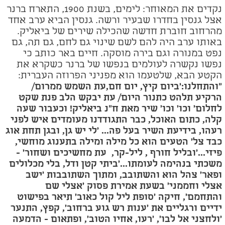
נקדים את המאוחר: לימים, בשנת 1900, התארח ברנר
אצל גנסין בחדרו שבעיר ורשה. גנסין הביא ערב אחד
מהרחוב חוברת חדשה שהכילה שירים של ביאליק.
באותו ערב היה להם לשם שינוי גם לחם, גם תה, גם
נפט במנורה וגם בירה מוסקה. חיים באר כותב כי
נפשו נקשרה לעולמים בנפשו של ברנר כשקרא את
הקטע הבא, שלטעמו הוא מפניני הפרוזה העברית:
"
והתחלנו:'ביום קיץ
,
יום חם
,עת השמש ממרום/
הרקיע תלהט כתנור היום/ עת יבקש הלב פנת שקט
לחלום' וכו' וכו' שיר מאת ח"נ ביאליק! וכעבור שעה
קלה, כתום האוכל, כבר התגודדנו מעומדים איש לפני
רעהו, בידיעת השיר בעל פה... 'לי יש גן, ובגן תחת אוג
כבד צל' הטעים הוא כל מילה ומילה בתענוג מוחשי,
פיזי...'ובליל חורף
,
ליל-קר,
עת מחשיכים ושחור' -
משכתי בנהימה לעומתו...'ביתי קטן ודל, בלי מכלולים
ופאר' צהל הוא והשתובב, ומתוך השתובבות 'ישב
אצלי וחממני' בשעת אמירת פסוק 'אצלי שם
והתחמם', חיקה 'סופת ליל קול כאוב' תיאר בפישוט
ידיים ורגליים את 'ענות רש גוע ברחוב', קפץ, התנער
'ולחצני אל לבו', 'רעו, אחיו הטוב', ופתאום - הדמעה