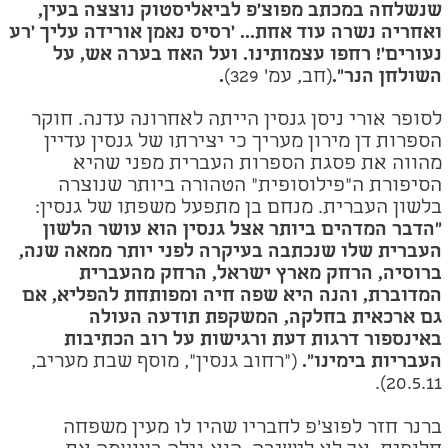
שנשלחה במכתב מפוצ'פ לביאליסטוק נוצצה בעין,
ואחריה נשרה עוד אחת... 'רסיס נאמן אורידה עליך 'רע
נעורים'! רחפו עצמותינו. ועל האח בערה אש, על
השולחן הנר".
(חב, עמ' 329)
.
לסופר אורי ניסן גנסין הייתה לאחרונה עדנה. חוקר
הספרות דן מירון מעריך כי יצירתו של גנסין עדיין
מהווה את פסגת הספרות העברית מפני שהיא
הסיפורת ה"פילוסופית" הטהורה ביותר שנוצרה
בלשון העברית. מנחם בן מתפעל משפתו של גנסין:
"הדבר המדהים ביותר אצל גנסין הוא עושר הלשון
העברית שלו שנכתבה בעיקרה לפני יותר ממאה שנה,
ברוסיה, הרחק מארץ ישראל, הרחק מהעברית
המדוברת, והנה היא שפה חיה ומפותחת להפליא, אם
גם ארכאית בחלקה, המשקפת תודעה העולה
באינספור דרגות דעת ורגישות על רוב הכתיבות
העבריות בימינו".
("רחוב גנסין", מוסף שבת מעריב,
20.
5.11).
ברנר חזר לפוצ'פ לחבריו שהיו לו מעין משפחה