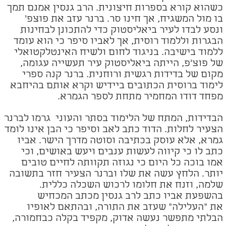
כשהוא קורא בספרות חיצונית.
הרב גנסין אמנם תמך
בו מול המשגיח, אך חינו סר
.
ברנר עזב את פוצפ'
ונסע לבדו לעיר ביאליסטוק כדי להתכונן לבחינות
הבגרות וללמוד רוסית, אך לאביו סיפר כי הוא עומד
ללמוד בישיבה. בניגוד לחום ולשיח האינטלקטואלי
של פוצ'פ, הייתה ביאליסטוק עיר תעשייה עגומה,
מקום של בדידות רגשית ורוחנית. ברנר קנה ספרי
לימוד ברוסית הכתובים ביידיש וקרא אותם בהיחבא
מפחד דודו המחמיר מתחת לספר הגמרא.
הבדידות, המתח של הלימוד בסתר והעוני גרמו לברנר
הצעיר לחלות. הדוד כתב לאב וסיפר כי הבן אינו לומד
גמרא, אלא עוסק בכתיבה וסוטה מדרך הישר. אביו
כתב לו כי קיווה לעשות ענבים ויעש באושים, וכי
אמו בוכה כל היום כי נגוזה תקוותה לחיים טובים
יותר. הלחץ עשה את שלו וברנר הצעיר חזר בתשובה
שלמה, וזנח את חלומו לרכוש השכלה כללית.
בהשפעת אביו כתב לרב גנסין מכתב המכחיש
את "העלילה"
שעזב את התורה, ובהתאם לאופיו
הבלתי מתפשר נעשה אדוק, מקפיד בקלה כבחמורה,