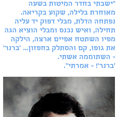
"ישבתי בחדר המיטות בשעה
מאוחרת בלילה, שקוע בקריאה.
נפתחה הדלת, מבלי דפוק יד עליה
תחילה, ואיש נכנס ומבלי הוציא הגה
מפיו השתטח אפיים ארצה, הילקה
את גופו, קם והסתלק בחפזון... 'ברנר'
- השתוממה אשתי.
'ברנר'! - אמרתי".