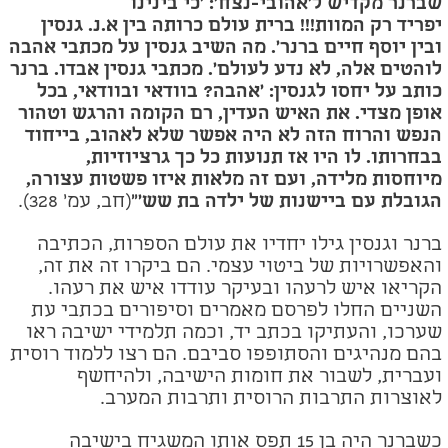
שברנר מקדיש ל'אהובי-נצח': 'כי בינינו
יפריד רק המוות!!! ברית עולם כרותה בין א.נ. גנסין
ובין יוסף חיים ברנר'. מה השיב גנסין על מכתבי אהבה
לוהטים אלה, לא נדע לעולם'
.
מכתבי גנסין אבדו. ברנר
כותב על יחסו לגנסין: 'אהבה? בוודאי ובוודאי, בכל
אופן מצדי. את האיש העדין, רם הקומה והרגש וטהור
הנפש והרוח הזה לא היה אפשר שלא לאהוב, בייחוד
בבחרותו. לו היו אז תנועות כל כך גרציוזיות,
מיוחסות מלידה, ועם זה מלאות איזו פשטות עצורה,
הגובלת עם ביישנות של ילדה בת שש'"
(חב, עמ' 328).
ברנר וגנסין גילו יחדיו את עולם הספרות, הכתיבה
והאפשרויות של ביטוי עצמי. הם ביקרו זה את זה,
הקריאו איש לרעהו ובעיקר עודדו איש את רעהו.
השניים החלו לפרסם מאמרים וסיפורים בכתבי עת
שערכו, והעתיקו בכתב יד, וכמה תלמידי ישיבה ראו
בהם מנהיגים והסתופפו סביבם. הם רצו ללמוד רוסית
ועברית, לשבור את חומות הישיבה, ולהיחשף
לאוצרות התרבות הרוסית ותרבות המערב.
כשברנר היה בן 15 תפס אותו המשגיח בישיבה