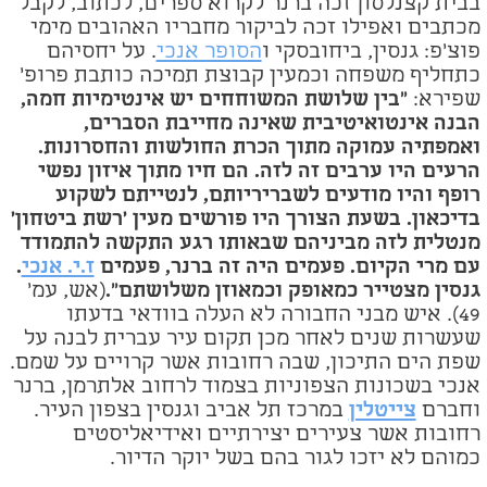
בבית קצנלסון זכה ברנר לקרוא ספרים, לכתוב, לקבל
מכתבים ואפילו זכה לביקור מחבריו האהובים מימי
פוצ'פ: גנסין, ביחובסקי ו
הסופר אנכי
. על יחסיהם
כתחליף משפחה וכמעין קבוצת תמיכה כותבת פרופ'
שפירא
:
"בין שלושת המשוחחים יש אינטימיות חמה,
הבנה אינטואיטיבית שאינה מחייבת הסברים,
ואמפתיה עמוקה מתוך הכרת החולשות והחסרונות.
הרעים היו ערבים זה לזה. הם חיו מתוך איזון נפשי
רופף והיו מודעים לשבריריותם, לנטייתם לשקוע
בדיכאון. בשעת הצורך היו פורשים מעין 'רשת ביטחון'
מנטלית לזה מביניהם שבאותו רגע התקשה להתמודד
עם מרי הקיום. פעמים היה זה ברנר, פעמים
ז.י. אנכי
.
גנסין מצטייר כמאופק וכמאוזן משלושתם".
(אש, עמ'
49). איש מבני החבורה לא העלה בוודאי בדעתו
שעשרות שנים לאחר מכן תקום עיר עברית לבנה על
שפת הים התיכון, שבה רחובות אשר קרויים על שמם.
אנכי בשכונות הצפוניות בצמוד לרחוב אלתרמן, ברנר
וחברם
צייטלין
במרכז תל אביב וגנסין בצפון העיר.
רחובות אשר צעירים יצירתיים ואידיאליסטים
כמוהם לא יזכו
לגור בהם בשל יוקר הדיור
.