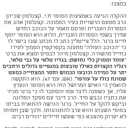
במצבו.
ההקלה הגיעה באמצעות הסופר ח.י. קצנלסון שכיהן
כרב מטעם הרשויות בעיר הסמוכה. קצנלסון אהב את
הספרות העברית ופרסם מאמר על הכוכב החדש
שדרך בשמי הספרות העברית, הלוא הוא הסופר יוסף
חיים ברנר. הלל צייטלין כתב לו מכתב שבו בישר לו
כי "הכוכב העולה" מתענה בקסרקטין הסמוך לעירו
כחייל מהשורה. קצנלסון מיהר לבסיס ומצא את ברנר
"
עומד וממרק כלי נחושת: בגדיו טלאי על גבי טלאי,
רגליו הקצרות כאילו טובעות במגפיים גדולים ורחבים
יתר על המידה וכובעו הכמוש וחסר המצחייה כמעט
שמונח כולו על עורפו"
. (אש, עמ' 47). הוא התקשה
להאמין כי האיש המרושל הזה הוא
הסופר הנערץ
עליו, אך כשפנה לדבר עמו והסתבר לו כי ברנר מכיר
את כתביו נכבש מיד
.
הרב דיבר עם מפקד הפלוגה
וביקש להקל על החייל. ברנר הורשה להתארח בביתו
בסופי השבוע והוא ערב להתנהגותו, ולכך שבן חסותו
לא יערוק מהצבא כפי שעשו חיילים יהודים רבים.