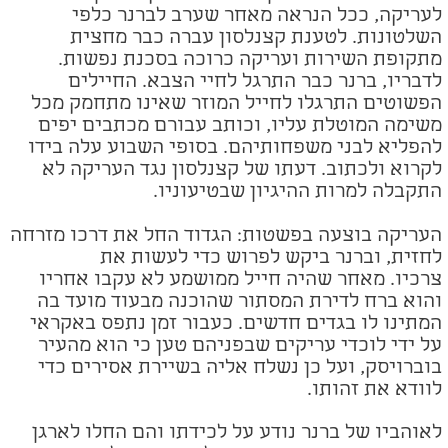
לעריקה, ככל הנראה מאחר שערב לברנר כלפי
השלטונות. לטענת קצנלסון עברה כבר מחצית
מתקופת השירות ועריקה כרוכה בסכנת נפשות.
לדבריו, ברנר כבר התרגל לחיי הצבא. החיילים
הפשוטים התרגלו לחייל המוזר שאינו מתחמק מכל
משימה המוטלת עליו, וכותב עבורם מכתבים יפים
להפליא לבני משפחותיהם. בסופי השבוע עלה בידו
לקרוא ולכתוב. דעתו של קצנלסון
נגד
העריקה לא
התקבלה למרות ההיגיון שבטיעוניו.
העריקה בוצעה בפשטות: הגדוד החל את דרכו מזרחה
לחזית, וברנר ביקש לפרוש כדי לעשות את
צרכיו.
מאחר שהיה חייל ממושמע לא עקבו אחריו
והוא ברח לדירת המסתור שהוכנה מבעוד מועד בה
המתינו לו בגדים חדשים
.
כעבור זמן נתפס באקראי
על ידי לוכדי עריקים שבפניהם טען כי הוא מהעיר
בוברויסק, ועל כן נשלח אליה בשיירת אסירים כדי
לוודא את זהותו.
לאוהביו של ברנר נודע על לכידתו והם החלו לארגן