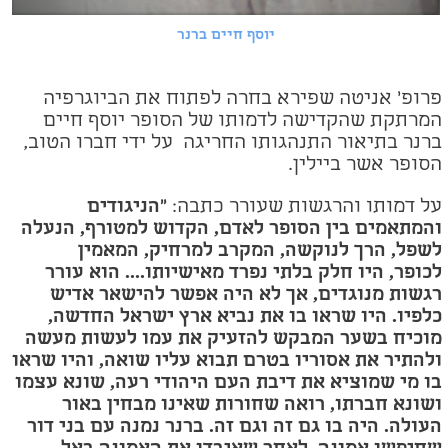
יוסף חיים ברנר
פרופ' אניטה שפירא בחרה לפתוח את הביוגרפיה
המרתקת שהקדישה לדמותו של הסופר יוסף חיים
ברנר בתיאור התנהגותו החריגה על ידי חברו הטוב,
הסופר אשר ביילין.
על דמותו והרגשות שעורר כתבה:
"הניגודים
והמתאמים בין הסופר לאדם, הקדוש למטורף, הנעלה
לשפל, הרך לנוקשה, המקרב למרחיק, המאמין
לכופר, היו חלק בלתי נפרד מאישיותו.... הוא עורר
רגשות מנוגדים, אך לא היה אפשר להישאר אדיש
כלפיו. היו שראו בו את נביא ארץ ישראל החדשה,
מוכיח בשער המבקש להזעיק את עמו לעשות מעשה
ולהתיר את אסוריו בטרם תבוא עליו שואה, והיו שראו
בו מי שמוציא את דיבת העם היהודי רעה, שונא עצמו
ושונא חברתו, רואה שחורות שאינו מבחין באור
העולה. היה בו גם זה וגם זה. ברנר נמנה עם בני דור