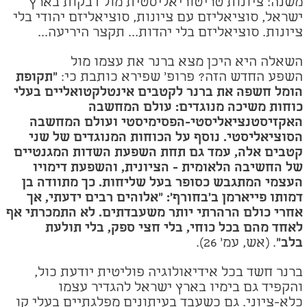
משנה: ציונות טריטוריאליסטית מול דבקות בארץ
ישראל, סוציאליזם עם ציונות, סוציאליזם יהודי בלי
ציונות. סוציאליזם בלי יהדות... תקצר היריעה...
השאלה היא היכן מצא ברנר את עצמו מול
השפע החדש הזה? פרופ' שפירא כותבת כי:
"תקופת
הומל חשפה את ברנר לקטבים אינטלקטואליים בעלי
כוחות משיכה מנוגדים: עולם המחשבה
האקזיסטנציאליסטי-הפסימיסטי ועולם המחשבה
הסוציאליסטי. נוסף על הכוחות המנוגדים של שני
קטבים אלה, עמד גם תחת השפעת השדות המגנטיים
של החשיבה הלאומית - הציונית, והשפעת דימויו
העצמי המתגבש כסופר בעל שליחות. כך מתוודה בן
דמותו פייארמן ב'בחורף': "אלוהים רבים ידעתי, אך
אחרי כולם הרהרתי יותר משעבדתים. לא התמכרתי אף
לאחד מהם בכל כוחי, בלי חצי ספק, בלי תולעת
בלב"
. (אש, עמ' 26).
ברנר חשד בכל אידיאולוגיה פוליטית יודעת כול,
והקפיד גם בימיו בארץ ישראל להגדיר עצמו
כלא-ציוני. גם כשעבד בעיתונים מפלגתיים בעלי קו