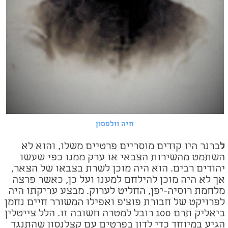
חיה וולפסון
ל
ברנר היו קודים מוסריים פרטיים משלו, והוא לא
השתמט מהשירות הצבאי או ערק ממנו כפי שעשו
יהודים רבים. הוא היה מוכן לשרת בצבאו של הצאר,
אך לא היה מוכן להילחם למענו ועל כן, כאשר פרצה
מלחמת רוסיה-יפן, החליט לערוק. מבצע עריקתו
היה
ל
פרויקט של חבורת פוצ'פ ואפילו המשורר חיים נחמן
ביאליק תרם 100 רובל למטרה חשובה זו. הלל צייטלין
הגיע במיוחד כדי לדון בפרטים עם קצלנסון שהתנגד