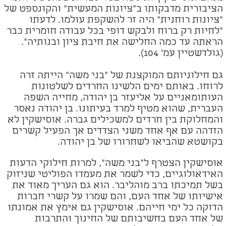
הציבורית מדבקותו ב"ציונות המעשית" והקונספט של
"ציונות רוחנית" היה זר להשקפת עולמו. לדעתו
"לחיות רק ברוח ולבקש דופי בכל עבודה חומרית כבר
הראתה עד כמה החלישה את חיבת ציון ובנותיה".
(גולדשטיין עמ' 104).
גם חילוניותם המוקצנת של "בני משה" הייתה זרה
לרוחו. באותם ימים הלשינו החרדים לשלטונות
העותומאניים על אליעזר בן יהודה, מחייה השפה
העברית, שהוא מטיף למרד בעיתונו. בן יהודה נאסר
והמחלוקת בין חרדים למשכילים גברה. אוסישקין לא
הזדהה עם אף אחד משני הצדדים אך הפעיל קשרים
בקושטא שהביאו לשחרורו של בן יהודה.
אוסישקין הצטרף ל"בני משה", למרות חילוקי הדעות
האידאולוגיים, כדי לשמר את מעמדו הפוליטי שניזוק
בשל תמיכתו ברב מוהליבר. הוא גם העריך מאוד את
אישיותו של אחד העם, והם שמרו על קשרי חברות
הדוקה כל ימי חייהם. אוסישקין גם אימץ את אמונתו
של אחד העם בחשיבותם של החינוך והתרבות