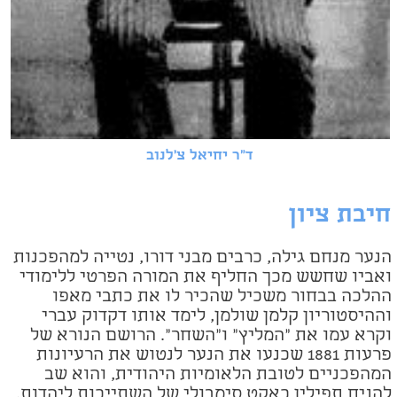
ד"ר יחיאל צ'לנוב
חיבת ציון
הנער מנחם גילה, כרבים מבני דורו, נטייה למהפכנות
ואביו שחשש מכך החליף את המורה הפרטי ללימודי
ההלכה בבחור משכיל שהכיר לו את כתבי מאפו
וההיסטוריון קלמן שולמן, לימד אותו דקדוק עברי
וקרא עמו את "המליץ" ו"השחר". הרושם הנורא של
פרעות 1881 שכנעו את הנער לנטוש את הרעיונות
המהפכניים לטובת הלאומיות היהודית, והוא שב
להניח תפילין כאקט סימבולי של השתייכות ליהדות.