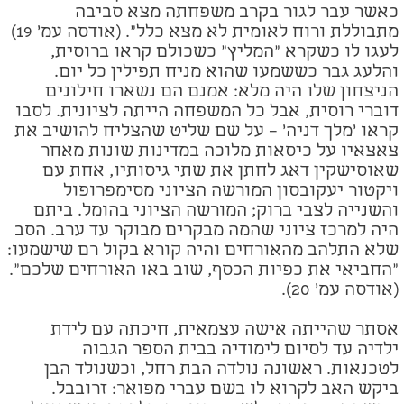
כאשר עבר לגור בקרב משפחתה מצא סביבה
מתבוללת ורוח לאומית לא מצא כלל". (אודסה עמ' 19)
לעגו לו כשקרא "המליץ" כשכולם קראו ברוסית,
והלעג גבר כששמעו שהוא מניח תפילין כל יום.
הניצחון שלו היה מלא: אמנם הם נשארו חילונים
דוברי רוסית, אבל כל המשפחה הייתה לציונית. לסבו
קראו 'מלך דניה' – על שם שליט שהצליח להושיב את
צאצאיו על כיסאות מלוכה במדינות שונות מאחר
שאוסישקין דאג לחתן את שתי גיסותיו, אחת עם
ויקטור יעקובסון המורשה הציוני מסימפרופול
והשנייה לצבי ברוק; המורשה הציוני בהומל. ביתם
היה למרכז ציוני שהמה מבקרים מבוקר עד ערב. הסב
שלא התלהב מהאורחים והיה קורא בקול רם שישמעו:
"החביאי את כפיות הכסף, שוב באו האורחים שלכם".
(אודסה עמ' 20).
אסתר שהייתה אישה עצמאית, חיכתה עם לידת
ילדיה עד לסיום לימודיה בבית הספר הגבוה
לטכנאות. ראשונה נולדה הבת רחל, וכשנולד הבן
ביקש האב לקרוא לו בשם עברי מפואר: זרובבל.