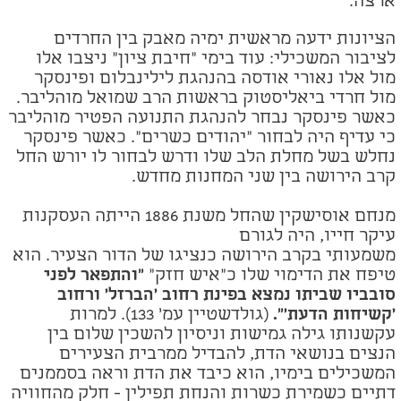
ארצה.
הציונות ידעה מראשית ימיה מאבק בין החרדים
לציבור המשכילי: עוד בימי "חיבת ציון" ניצבו אלו
מול אלו נאורי אודסה בהנהגת לילינבלום ופינסקר
מול חרדי ביאליסטוק בראשות הרב שמואל מוהליבר.
כאשר פינסקר נבחר להנהגת התנועה הפטיר מוהליבר
כי עדיף היה לבחור "יהודים כשרים". כאשר פינסקר
נחלש בשל מחלת הלב שלו ודרש לבחור לו יורש החל
קרב הירושה בין שני המחנות מחדש.
מנחם אוסישקין שהחל משנת 1886 הייתה העסקנות
עיקר חייו, היה לגורם
משמעותי בקרב הירושה כנציגו של הדור הצעיר. הוא
טיפח את הדימוי שלו כ"איש חזק"
"והתפאר לפני
סובביו שביתו נמצא בפינת רחוב 'הברזל' ורחוב
'קשיחות הדעת'".
(גולדשטיין עמ' 133). למרות
עקשנותו גילה גמישות וניסיון להשכין שלום בין
הנצים בנושאי הדת, להבדיל ממרבית הצעירים
המשכילים בימיו, הוא כיבד את הדת וראה בסממנים
דתיים כשמירת כשרות והנחת תפילין - חלק מהחוויה