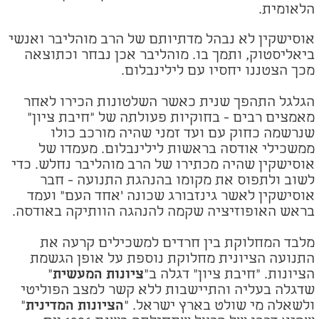
הלאומית.
אוסישקין לא נבהל מדתיותם של הרב מוהליבר ואנשי
ביאליסטוק, ותמך בו. מוהליבר אכן נבחר וכתוצאה
מכך הצטננו יחסיו עם לילינבלום.
הגלגל התהפך שנית כאשר השלטונות הכירו לאחר
מאמצים רבים - בחוקיות פעולתה של "חיבת ציון"
שנרשמה כחוק עם ועד זמני שהיה מורכב כולו
ממשכילי אודסה בראשות לילינבלום. מעמדו של
אוסישקין שהיה מכתירו של הרב מוהליבר נחלש. כדי
לשוב ולתפוס את מקומו בהנהגת התנועה - חבר
אוסישקין לאשר גינזבורג שכונה 'אחד העם" ועמד
בראש האופוזיציה שקמה להנהגה הוותיקה באודסה.
מלבד המחלוקת בין חרדים למשכילים קרעה את
התנועה הציונית מחלוקת נוספת על אופן הגשמת
הציונות. "חיבת ציון" דגלה ב"
ציונות המעשית
"
שדגלה בעליה והתיישבות ללא קשר למצב הפוליטי
ולשאלה מי שולט בארץ ישראל. "
הציונות
המדינית
"