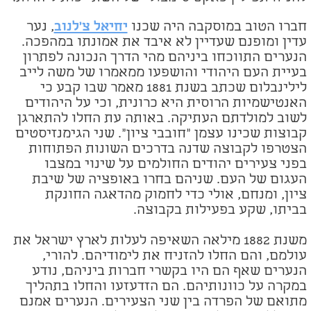
חברו הטוב במוסקבה היה שכנו
יחיאל צ'לנוב
, נער
עדין ומופנם שעדיין לא איבד את אמונתו במהפכה.
הנערים התווכחו ביניהם מהי הדרך הנכונה לפתרון
בעיית העם היהודי והושפעו ממאמרו של משה לייב
לילינבלום שכתב בשנת 1881 מאמר שבו קבע כי
האנטישמיות הרוסית היא כרונית, וכי על היהודים
לשוב למולדתם העתיקה. באותה עת החלו להתארגן
קבוצות שכינו עצמן "חובבי ציון". שני הגימנזיסטים
הצטרפו לקבוצה שדנה בדרכים השונות הפתוחות
בפני צעירים יהודים החולמים על שינוי במצבו
העגום של העם. שניהם בחרו באופציה של שיבת
ציון, ומנחם, אולי כדי לחמוק מהדאגה החונקת
בביתו, שקע בפעילות בקבוצה.
משנת 1882 מילאה השאיפה לעלות לארץ ישראל את
עולמם, והם החלו להזניח את לימודיהם. להורי,
הנערים שאף הם היו בקשרי חברות ביניהם, נודע
במקרה על כוונותיהם. הם הזדעזעו והחלו בתהליך
מתואם של הפרדה בין שני הצעירים. הנערים אמנם