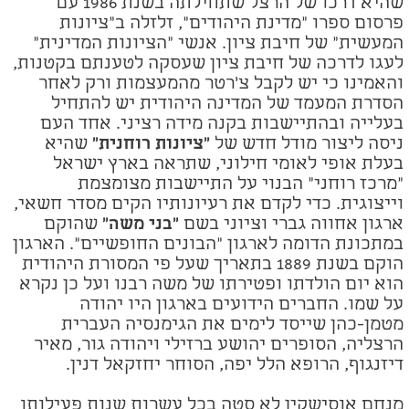
שהיא דרכו של הרצל שתחילתה בשנת 1986 עם
פרסום ספרו "מדינת היהודים", זלזלה ב"ציונות
המעשית" של חיבת ציון. אנשי "הציונות המדינית"
לעגו לדרכה של חיבת ציון שעסקה לטענתם בקטנות,
והאמינו כי יש לקבל צ'רטר מהמעצמות ורק לאחר
הסדרת המעמד של המדינה היהודית יש להתחיל
בעלייה ובהתיישבות בקנה מידה רציני. אחד העם
ניסה ליצור מודל חדש של
"ציונות רוחנית"
שהיא
בעלת אופי לאומי חילוני, שתראה בארץ ישראל
"מרכז רוחני" הבנוי על התיישבות מצומצמת
וייצוגית. כדי לקדם את רעיונותיו הקים מסדר חשאי,
ארגון אחווה גברי וציוני בשם
"בני משה"
שהוקם
במתכונת הדומה לארגון "הבונים החופשיים". הארגון
הוקם בשנת 1889 בתאריך שעל פי המסורת היהודית
הוא יום הולדתו ופטירתו של משה רבנו ועל כן נקרא
על שמו. החברים הידועים בארגון היו יהודה
מטמן-כהן שייסד לימים את הגימנסיה העברית
הרצליה, הסופרים יהושע ברזילי ויהודה גור, מאיר
דיזנגוף, הרופא הלל יפה, הסוחר יחזקאל דנין.
מנחם אוסישקין לא סטה בכל עשרות שנות פעילותו