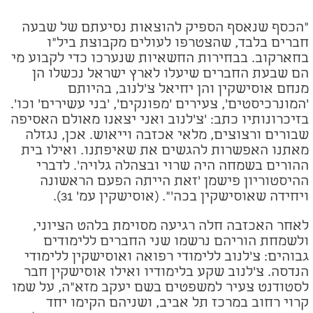
"הכסף שנאסף הספיק להוצאות נסיעתם של שבעה
חברים בלבד, שהצטרפו לעולים מקבוצת ביל"ו
בחארקוב. בבחירות החשאיות שנערכו כדי לקבוע מי
הם שבעת החברים שיעלו לארץ ישראל נכשלו הן
מנחם אוסישקין והן יחיאל צ'לנוב, בהיותם
'המונרכיסטים', צעירים 'מפונקים', 'בני עשירים' וכו'.
בזיכרונותיו כתב: 'צ'לנוב ואני יצאנו מאולם האסיפה
שבורים ורצוצים, מלאי אכזבה וייאוש. אכן, נגזלה
מאתנו האפשרות להגשים את שאיפתנו. ואילו בית
ההורים בשמחה היה שרוי ובצהלה גלויה'. לדברי
ההיסטוריון פישמן 'זאת הייתה הפעם הראשונה
ויחידה שאוסישקין בכה'". (אוסישקין עמ' 31).
לאחר האכזבה חלה רגיעה מסוימת בלהט הציוני,
ולשמחת הוריהם נרשמו שני החברים ללימודים
גבוהים: צ'לנוב ללימודי רפואה ואוסישקין ללימודי
הנדסה. צ'לנוב שקע בלימודיו ואילו אוסישקין חבר
לסטודנט צעיר למשפטים בשם יעקב מזא"ה, על שמו
קרוי רחוב במרכז תל אביב, ושניהם הקימו יחד