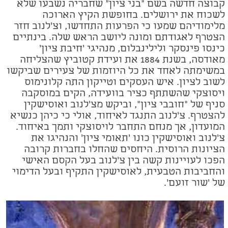
קבוצה חדשה בשם "בני ציון" שחבריה נשבעו שלא
לשכוח את ירושלים. בחופשת הקיץ הארוכה
מלימודיהם שמעו כי הפרעות התחדשו, וצ'לנוב חזר
הצטרף לאגודתם ומונה ליושב הראש שלה. בינתיים
כינסו פינסקר ולילינבלום, מנהיגי 'חיבת ציון'
מאודסה, בשנת 1884 את ועידת קטוביץ שהצליחה
במשימתה לאחד את כל היוזמות של צעירים שביקשו
לשוב לציון. איש העסקים וטייקון התה קלונימוס
ויסוצקי שהשתתף כציר בוועידה, הקים במוסקבה
סניף של "חובבי ציון", וביקש מצ'לנוב ואוסישקין
להצטרף. צ'לנוב התנגד לאיחוד, אולי כי כיהן כנשיא
המועדון, אך מנחם התחבר לויסוצקי ותמך באיחוד.
צ'לנוב ואוסישקין כונו 'תאומי ציון' והנהיגו את
הציונות הרוסית. היחסים שהחלו בחברות קרובה
הפכו לעויינות קשה בין צ'לנוב בעל הקסם האישי
והחביבות הטבעית, לאוסישקין התקיף ובעל הדימוי
של 'שור זועם'.