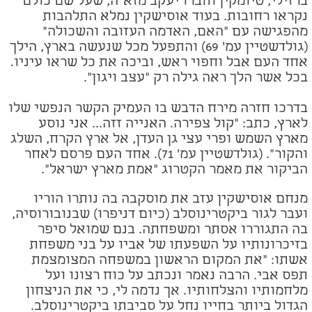
ברזילי, טיומקין וחברו יעקב מזא"ה, שעל שם כולם
נקראו רחובות. בעוד אוסישקין נמלא התלהבות
מהפגישה עם "האם, האדמה העזובה והשכולה"
(גולדשטיין עמ' 69) והתפעל מכל שנעשה בארץ, הילך
אחד העם אבל וחפוי ראש, וביכה את כל שראו עיניו.
בכל אשר הלך ראה גילה רק "עצב ויגון".
בדרכו חזרה מירח הדבש בו העמיק הקשר הנפשי שלו
לארץ, כתב: "קול צפירה. האנייה זזה... אני נוסע
מארץ השמש ופרי עצי גן העדן, אל ארץ הקרח, השלג
והקור". (גולדשטיין עמ' 71). אחד העם פרסם לאחר
הביקור את מאמר הקטרוג "אמת מארץ ישראל".
מנחם אוסישקין עזב את מוסקבה בה נותרו הוריו
ועבר לגור ביקטרינוסלב (כיום דניפרו) שבנובורוסיה,
בה התגוררו אסתר ומשפחתה. בנם שמואל סיפר
בזיכרונותיו על השפעתו של אביו על בני משפחת
אשתו: "את המקום הראשון במשפחה המצומצמת
תפס אבי. הרבה נאמר ונכתב על כוח רצונו ועל
מלחמותיו והצלחותיו. אך נדמה לי, כי את הניצחון
הגדול ביותר בחייו נחל על סביבתו ביקטרינוסלב.