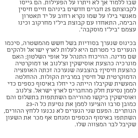
שבו ללמוד אך לא ויתרו על הפעילות. הם גייסו
לקבוצתם 25 חברים חדשים ביניהם חיים חיסין
מאנשי בילו על שמו נקרא רחוב על יד תאטרון
הבימה, התאחדו עם קבוצת ביל"ו מחרקוב וכינו
עצמם "ביל"ו מוסקבה".
בכינוס שנערך בסודיות בשל חשש מהמשטרה, סיכמו
הנערים כי מטרתם היא לעלות לארץ ישראל
ולהקים
שם מדינה. הוויכוח התנהל על אופי השלטון
;
האם
מונרכיה כהצעת אוסישקין וצ'לנוב או דמוקרטיה
כהצעת חיסין? בהצבעה שנערכה זכתה האופציה
הדמוקרטית של חיסין במרבית הקולות. ההחלטה
המעשית שקיבלו הייתה כי יחלו באיסוף כספים כדי
לממן נסיעת חלק מהחברים לארץ ישראל. צ'לנוב
ואוסישקין ביקשו מהוריהם השתתפות בתשלום והם
כמובן סרבו והציעו לממן את נסיעת כל ה-23
הנותרים. הפעם שני הנערים לא נכנעו ללחץ ההורים,
השתתפו באיסוף הכספים ומנחם אף מכר את השעון
שקיבל לבר המצווה שלו.