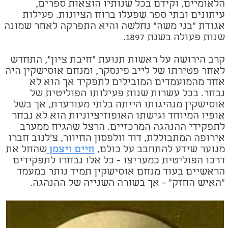
הלאומיים, וקידם בכל שנותיו הוצאות ספרים,
עיתונים ובתי ספר שפעלו ברוח הציונות. פעילות
אגודת "בני משה" נחלשה והיא התפרקה לאחר שמונה
שנות פעולה בשנת 1897.
קרב הירושה על ראשות תנועת "חיבת ציון", התחדש
לאחר פטירתו של לייב פינסקר, ומנחם אוסישקין היה
אחד מהמועמדים המובילים לתפקיד אך הוא לא
נבחר. בכל עשרות שנות פעילותו הפוליטית של
אוסישקין מנהיגותו הייתה בלתי מעורערת, אך בשל
אופיו המיוחד וגישתו האופוזיציוניות הוא לא נבחר
לתפקידי ההנהגה המרכזיים. הרצל שהגיח ממערב
אירופה המתבוללת, דוד וולפסון החיוור, צ'לנוב חברו
מנוער שידע להתחבב על כולם,
חיים ויצמן
שהחל את
דרכו הפוליטית כמעריצו - כל אלו נבחרו לתפקידים
הראשיים בעוד מנחם אוסישקין תמיד נותר במעמד
"האיש החזק" - אך בשורה השנייה של ההנהגה.