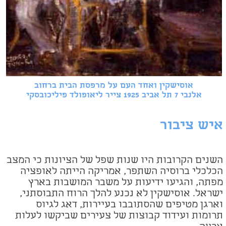
אוסישקין ואחד העם על מרפסת הבית ברחוב
אלנבי 7 תל אביב 1925 צייר ליאופולד פיליכובסקי
איש ציבור
השנים הקרובות היו שנות שפל של הציונות כי המצב
הכלכלי ברוסיה השתפר, אמריקה הייתה לאופציה
מפתה, והגיעו ידיעות על משבר המושבות בארץ
ישראל. אוסישקין לא נכנע להלך הרוח התבוסתני,
וארגן מטיפים שהסתובבו בעיירות, דאג לגיוס
תרומות ועידוד קבוצות של צעירים שביקשו לעלות