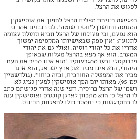
לווינה, לחצו עליו חבריו ושכנעו אותו בקושי רב
לפגוש את הרצל.
בפגישה ביניהם הצליח הרצל להפוך את אוסישקין
המנוסה והחשדן ל"חסיד שוטה". לבירנבוים אמר כי
הוא נפעם, וכי פעולתו של הרצל תביא תועלת עצומה
לתנועה: "אין ספק שבאישיותו המקסימה ימשוך
אחריו את כל יהודי רוסיה, ואולי גם את יהודי
המערב. הוא אף מצא בהרצל מעלות שבאופן
פרדוקסלי נבעו ממגרעותיו. 'הוא אינו מכיר את העם
היהודי, הוא אינו מכיר את ארץ ישראל, הוא אינו
מכיר את הממשלה התורכית, ובזה כוחו'". (גולדשטיין
עמ' 95). מאותו יום הפך אוסישקין למעין נציג לא
רשמי של הרצל ברוסיה. חצי שנה אחרי פגישתם כתב
לו הרצל כי הוא מתכוון לארגן קונגרס ואוסישקין ענה
לו בהתרגשות כי יתמסר כולו להצלחת הכינוס.