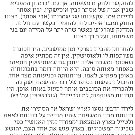
להתקשר ולהקים משפחה, אך גם: "בדמיון המפליא
שבין אביה של אסתר לבין אוסישקין, ובין אסתר
לרייזה אמו. עקשנותו של שמריהו (אבי אסתר), רצונו
החזק ומנגד אי-יכולתו להתמיד בקשר עם זולתו,
המחנק שהרגיש כאשר שהה יתר על המידה עם בני
משפחתו, ועקב כך רצונו
להתרחק מהבית לפרקי זמן ממושכים, היו תכונות
משותפות לו ולאוסישקין. אין זה מפתיע איפה
שאסתר נמשכה אליו. ייתכן גם שאוסישקין התאהב
באסתר מאותה סיבה. היא הייתה דומה בתכונותיה
באופן מפתיע, לאמו. צייתנותה וכניעותה מצד אחד,
והיכולת לעשות בסופו של דבר מה שמתחשק לה
ולהכריח את הסובבים אותה לפעול באותו אופן, היו
תכונות משותפות לה ולרייזה". (גולדשטיין עמ' 62).
לירח הדבש נסעו לארץ ישראל אך הסתירו את
כוונתם מבני המשפחה שהיו מוחים על כוונתם לצאת
ולטייל בארץ הנמצאת "ממזרח למין האנושי" כפי
שכינוה המשכילים. בארץ פגש את אחד העם, יהושע