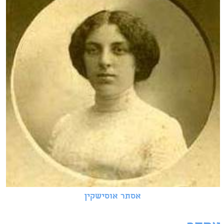
אסתר אוסישקין