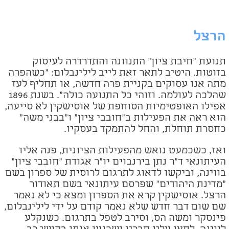
הרצל
תנועת "חיבת ציון" התנוונה והתדרדרה לעיסוק
בזוטות. היטיב לתאר זאת לייב
לילינבלום:
"
כשהפרה
מתה אנו עסוקים בקניית פרה חדשה, או תחליף לעז
שהלכה לעולמה. וזוהי כל התנועה כולה". בשנת 1896
אפילו האופטימיות הסוחפת של אוסישקין לא סייעה,
הוא ראה את הפעילות ב"חובבי ציון" ו"בבני משה"
כחסרת תוחלת, והחל להתמקד בעסקיו.
ואז, כשכמעט נואש מהפעילות הציונית, פנה אליו
העיתונאי ד"ר נתן בירנבוים יו"ר אגודת "חובבי ציון"
בווינה, וביקשו לדאוג לתרגום לרוסית של ספרון בשם
"מדינת היהודים" שפרסם עיתונאי בשם תאודור
הרצל. אוסישקין קרא את הספרון ומצא כי לא נאמר
שם שום דבר חדש שלא נאמר קודם על ידי לילינבלום,
פינסקר ומשה הס, וסירב לטפל בתרגום. כשנקלע