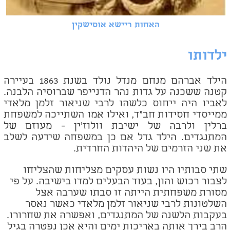
האחות ריישא אוסישקין
ילדותו
הילד אברהם מנחם מנדל נולד בשנת 1863 בעיירה
קטנה ששכנה על גדות נהר הדנייפר שברוסיה הלבנה.
לאביו היה ייחוס כלשהו לרבי שניאור זלמן מלאדי
ממייסדי חסידות חב"ד, ואילו אמו השתייכה למשפחת
ברלין ולרבה של ישיבת וולוז'ין - מעוזם של
המתנגדים. הילד גדל אם כן במשפחה שידעה לשלב
את שני הזרמים של היהדות החרדית.
שתי סבותיו היו נשות עסקים מצליחות שהצליחו
לצבור רכוש והון, בעוד
הבעלים למדו בישיבה. על פי
מסורת משפחתית הייתה זו סבתו שערבה אצל
השלטונות לרבי שניאור זלמן מלאדי כאשר נאסר
בעקבות הלשנה של המתנגדים, ואפשרה את שחרורו.
הרב בירך אותה באריכות ימים והיא אכן נפטרה בגיל