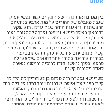
אסתר
בין מנחם ואחותו ריישא התקיים קשר נפשי עמוק
שנבע מאבלם של ההורים על מות ארבע בנותיהם
הראשונות, ודאגנות היתר שבה גודלו. הוא שקע
בדיכאון כאשר ריישא נישאה ועברה להתגורר בעיר
אחרת, כי היא הייתה הנפש היחידה עמה חלק את
מחשבותיו הכמוסות. לאחר כמה שנות נישואין ולידת
ילד אחד חזרה ריישא לבית הוריה כשחלתה במחלה
קשה. מנחם עזב את כל עיסוקיו והסתובב עמה
בבירות אירופה בתורו אחר רופאים שימצאו לה
מרפא. בסוף נואשו, חזרו לרוסיה וריישא נפטרה
לאחר ייסורים קשים.
כשריישא נפטרה היה מנחם בן 27 ועדיין לא היה לו
קשר רציני עם אישה. שדכנים שהתדפקו על דלת בית
הוריו וניסו למצוא שידוך למהנדס הרווק והעשיר
נדחו על ידו מחוסר עניין. לאחר תום ימי האבל,
התעשת, חזר לפעילות פוליטית, החליט כי הוא רוצה
לשאת אישה, ושיתף בהחלטתו את הוריו שהחלו