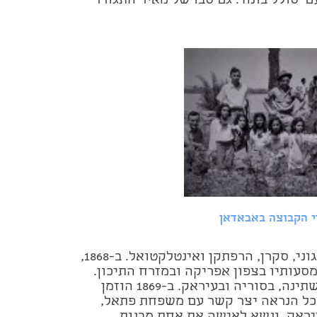
 'סולל בונה'. גם סבו של מאיר התגורר
י הקבוצה באבאדאן
"הסב אוברמאייר היה טיפוס ססגוני, סקרן, הרפתקן ואינטלקטואל. ב-1868,
מסעותיו בצפון אפריקה ובמזרח התיכון.
הוא סייר במרוקו, במצרים, בפלשתינה, בסוריה ובעיראק. ב-1869 הוזמן
כל הנראה יצר קשר עם משפחת פתאל,