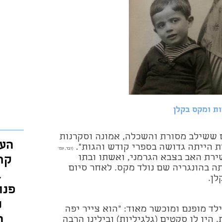
ות ומקס בקלן
ם ששילב מסורת והשכלה,
אמונה וסקרנות
העי
ת הייתה גדושה בספרי קודש והגות".
(ובר, עמ'
רת האב בצבא הגרמני, ואשתו ובתו
קר
ה בהונגריה שם נולד מקס. לאחר סיום
ב
ן.
פנת
נ
ד מופנם ומוכשר מאוד: "הוא צייר יפה
ה
 היו לו סקטים (גלגיליות) ובילינו הרבה