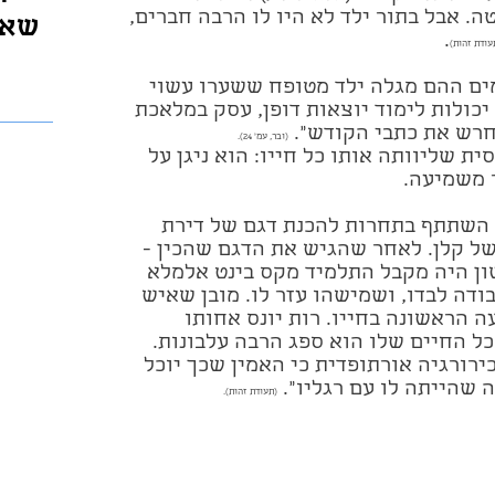
ה. אבל בתור ילד לא היו לו הרבה חברים,
שאו
.
עודת זהות)
ים ההם מגלה ילד מטופח ששערו עשוי
 יכולות לימוד יוצאות דופן, עסק במלאכת
חרש את כתבי הקודש".
(ובר, עמ' 24).
 שליוותה אותו כל חייו: הוא ניגן על
ר משמיעה.
בה כאשר השתתף בתחרות להכנת דגם של דירת
 קלן. לאחר שהגיש את הדגם שהכין -
ון היה מקבל התלמיד מקס בינט אלמלא
דה לבדו, ושמישהו עזר לו. מובן שאיש
עה הראשונה בחייו. רות יונס אחותו
כל החיים שלו הוא ספג הרבה עלבונות.
ירורגיה אורתופדית כי האמין שכך יוכל
 שהייתה לו עם רגליו".
(תעודת זהות).