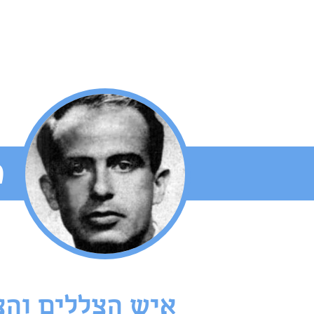
מ
איש הצללים והצ