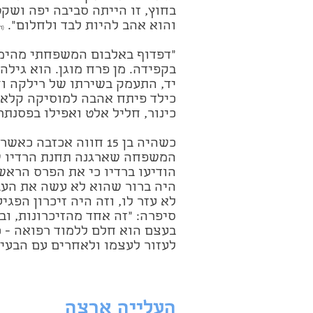
בחוץ, זו הייתה סביבה יפה ושקט
והוא אהב להיות לבד ולחלום".
(ת
"דפדוף באלבום המשפחתי מהימ
בקפידה. מן פרח מוגן. הוא גילה
יד, התעמק בשירתו של רילקה ו
כילד פיתח אהבה למוסיקה קלאסית
כינור, חליל אלט ואפילו בפסנת
כשהיה בן 15 חווה אכז
המשפחה שארגנה תחנת הרדיו של
הודיעו ברדיו כי את הפרס הראש
היה ברור שהוא לא עשה את העבו
לא עזר לו, וזה היה זיכרון הפגי
סיפרה: "זה אחד מהזיכרונות, וב
בעצם הוא חלם ללמוד רפואה - כ
לעזור לעצמו ולאחרים עם הבעיה
העלייה ארצה